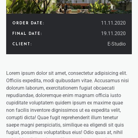
11.11.2020
ORDER DATE:
19.11.2020
FINAL DATE:
E-Studio
CLIENT:
Lorem ipsum dolor sit amet, consectetur adipisicing elit.
Officiis expedita, modi quibusdam vitae. Accusamus nisi
dolorum laborum, exercitationem fugiat obcaecati
repudiandae, doloremque enim magnam officia iusto
cupiditate voluptatem quidem ipsum ex maxime quae
non facilis inventore dignissimos ut ea expedita velit,
corrupti dicta! Quae fugit reprehenderit illum tenetur
saepe magni perspiciatis, similique ea eligendi sit quis
fugiat, possimus voluptatibus eius! Odio quas at, nihil