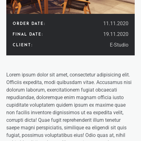
11.11.2020
ORDER DATE:
19.11.2020
FINAL DATE:
E-Studio
CLIENT:
Lorem ipsum dolor sit amet, consectetur adipisicing elit.
Officiis expedita, modi quibusdam vitae. Accusamus nisi
dolorum laborum, exercitationem fugiat obcaecati
repudiandae, doloremque enim magnam officia iusto
cupiditate voluptatem quidem ipsum ex maxime quae
non facilis inventore dignissimos ut ea expedita velit,
corrupti dicta! Quae fugit reprehenderit illum tenetur
saepe magni perspiciatis, similique ea eligendi sit quis
fugiat, possimus voluptatibus eius! Odio quas at, nihil